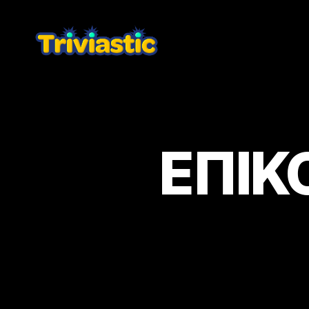
Triviastic
ΕΠΙΚ