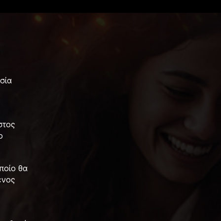
σία
στος
ο
ποίο θα
ένος