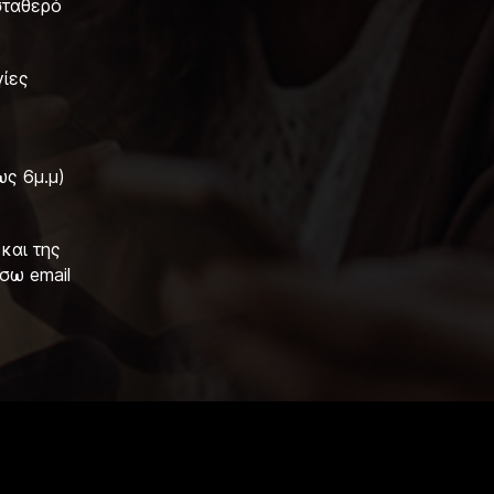
σταθερό
γίες
ως 6μ.μ)
και της
σω email