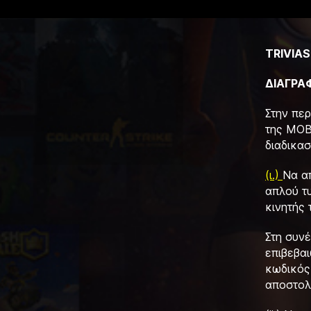
TRIVIAS
ΔΙΑΓΡΑ
Στην πε
της MOB
διαδικασ
(ι.)
Να α
απλού τ
κινητής 
Στη συν
επιβεβα
κωδικός 
αποστολ