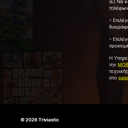
(ii.) Να
τηλέφων
– Επιλέ
διαγράφ
– Επιλέγ
προκειμέ
Η Υπηρε
την
MOB
τεχνική
στο
supp
© 2026
Triviastic