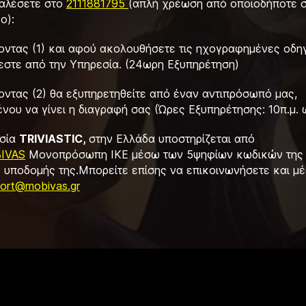
 καλέσετε στο
2111881795
(απλή χρέωση από οποιοδήποτε 
ο):
γοντας (1) και αφού ακολουθήσετε τις ηχογραφημένες οδη
εστε από την Υπηρεσία. (24ωρη Εξυπηρέτηση)
οντας (2) θα εξυπηρετηθείτε από έναν αντιπρόσωπό μας,
νου να γίνει η διαγραφή σας (Ώρες Εξυπηρέτησης: 10π.μ. 
σία
TRIVIASTIC,
στην Ελλάδα υποστηρίζεται από
IVAS
Μονοπρόσωπη ΙΚΕ μέσω των 5ψηφίων κωδικών της 
ς υποδομής της.Μπορείτε επίσης να επικοινωνήσετε και μέ
ort@mobivas.gr