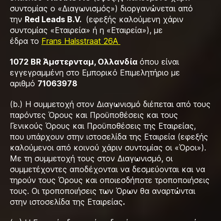
συντομίας ο «Διαγωνισμός») διοργανώνεται από
την
Red Leads B.V.
(εφεξής καλούμενη χάριν
συντομίας «Εταιρεία» ή η «Εταιρεία»), με
έδρα τo
Frans Halsstraat 26A
1072 BR Άμστερνταμ, Ολλανδία
όπου είναι
εγγεγραμμένη στο Εμπορικό Επιμελητήριο με
αριθμό
71063978
(b.) Η συμμετοχή στον Διαγωνισμό διέπεται από τους
παρόντες Όρους και Προϋποθέσεις και τους
Γενικούς Όρους και Προϋποθέσεις της Εταιρείας,
που υπάρχουν στην ιστοσελίδα της Εταιρεία (εφεξής
καλούμενοι από κοινού χάριν συντομίας οι «Όροι»).
Με τη συμμετοχή τους στον Διαγωνισμό, οι
συμμετέχοντες αποδέχονται να δεσμεύονται και να
τηρούν τους Όρους και οποιεσδήποτε τροποποιήσεις
τους. Οι τροποποιήσεις των Όρων θα αναρτώνται
στην ιστοσελίδα της Εταιρείας
.