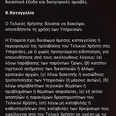
δικαστικά έξοδα και δικηγορικές αμοιβές.
8. Καταγγελία
Ο Τελικός Χρήστης δύναται να διακόψει
οποτεδήποτε τη χρήση των Υπηρεσιών.
Η Εταιρεία έχει δικαίωμα άμεσης καταγγελίας ή
περιορισμού της πρόσβασης του Τελικού Χρήστη στις
Υπηρεσίες, με ή χωρίς προηγούμενη ειδοποίηση, για
οποιονδήποτε από τους ακόλουθους λόγους: (α)
λόγω παράβασης των παρόντων Όρων, (β) κατόπιν
σχετικού αιτήματος των δικαστικών ή άλλων
κρατικών αρχών, (γ) λόγω διακοπής ή ουσιώδους
τροποποίησης των Υπηρεσιών (ή μέρους αυτών), (δ)
λόγω απρόβλεπτων τεχνικών θεμάτων ή
προβλημάτων ή θεμάτων ασφαλείας, (ε) εξ αιτίας
απατηλών ή παρανόμων δραστηριοτήτων του
Τελικού Χρήστη, (στ) λόγω μη καταβολής ή
καθυστερήσεων στις καταβολές των Χρεώσεων που
οφείλονται από τον Τελικό Χρήστη σε σχέση με τις