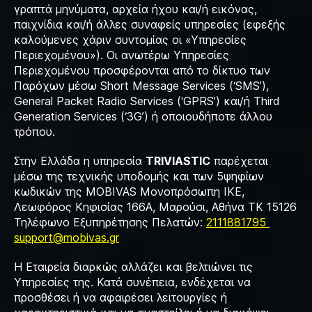
γραπτά μηνύματα, αρχεία ήχου και/ή εικόνας,
παιχνίδια και/ή άλλες συναφείς υπηρεσίες (εφεξής
καλούμενες χάριν συντομίας οι «Υπηρεσίες
Περιεχομένου»). Οι ανωτέρω Υπηρεσίες
Περιεχομένου προσφέρονται από το δίκτυο των
Παρόχων μέσω Short Message Services (‘SMS’),
General Packet Radio Services (‘GPRS’) και/ή Third
Generation Services (‘3G’) ή οποιουδήποτε άλλου
τρόπου.
Στην Ελλάδα η υπηρεσία
TRIVIASTIC
παρέχεται
μέσω της τεχνικής υποδομής και των 5ψηφίων
κωδικών της MOBIVAS Μονοπρόσωπη ΙΚΕ,
Λεωφόρος Κηφισίας 166Α, Μαρούσι, Αθήνα ΤΚ 15126
Τηλέφωνο Εξυπηρέτησης Πελατών:
2111881795
support@mobivas.gr
Η Εταιρεία διαρκώς αλλάζει και βελτιώνει τις
Υπηρεσίες της. Κατά συνέπεια, ενδέχεται να
προσθέσει ή να αφαιρέσει λειτουργίες ή