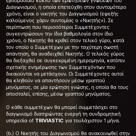
εβδομαδιαίο κύκλο των ερωτήσεων γνώσεων του
Διαγωνισμού, η οποία επετεύχθη στον συντομότερο
χρόνο, είναι ο νικητής του Διαγωνισμού (εφεξής
καλούμενος χάριν συντομίας ο «Νικητής»). Σε
περίπτωση που περισσότεροι Συμμετέχοντες
συγκεντρώσουν την ίδια βαθμολογία στον ίδιο
χρόνο, ο Νικητής θα κριθεί στον τελικό γύρο, κατά
τον οποίο ο Συμμετέχων με την ταχύτερη σωστή
απάντηση, θα αναδειχθεί Νικητής. Ο τελικός γύρος
θα διεξαχθεί σε συγκεκριμένη ημερομηνία, κατόπιν
σχετικής ενημέρωσης των Συμμετεχόντων που
δικαιούνται να μετάσχουν. Οι Συμμετέχοντες αυτοί
θα κληθούν να απαντήσουν μέσω γραπτού
μηνύματος, σε μία ερώτηση γνώσης, η οποία θα τους
αποσταλεί, επίσης, μέσω γραπτού μηνύματος.
Ο κάθε συμμετέχων θα μπορεί συμμετάσχει στο
διαγωνισμό διατηρώντας ενεργή τη συνδρομητική
υπηρεσία of
TRIVIASTIC
για τουλάχιστον 1 μήνα.
(b.) Ο Νικητής του Διαγωνισμού θα ανακοινωθεί στην