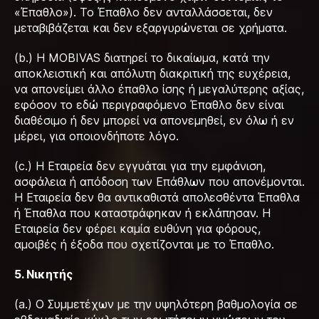
«Έπαθλο»). Το Έπαθλο δεν ανταλλάσσεται, δεν
μεταβιβάζεται και δεν εξαργυρώνεται σε χρήματα.
(b.) Η MOBIVAS διατηρεί το δικαίωμα, κατά την
αποκλειστική και απόλυτη διακριτική της ευχέρεια,
να απονείμει άλλο έπαθλο ίσης ή μεγαλύτερης αξίας,
εφόσον το εδώ περιγραφόμενο Έπαθλο δεν είναι
διαθέσιμο ή δεν μπορεί να απονεμηθεί, εν όλω ή εν
μέρει, για οποιονδήποτε λόγο.
(c.) Η Εταιρεία δεν εγγυάται για την εμφάνιση,
ασφάλεια ή απόδοση των Επάθλων που απονέμονται.
Η Εταιρεία δεν θα αντικαθιστά απολεσθέντα Έπαθλα
ή Έπαθλα που καταστράφηκαν ή εκλάπησαν. Η
Εταιρεία δεν φέρει καμία ευθύνη για φόρους,
αμοιβές ή έξοδα που σχετίζονται με το Έπαθλο.
5. Νικητής
(a.) Ο Συμμετέχων με την υψηλότερη βαθμολογία σε